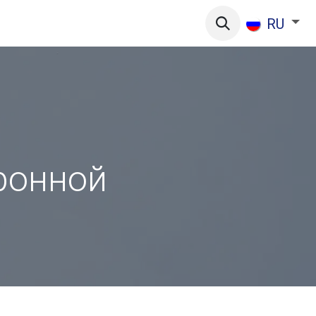
реча
Услуги
О нас
RU
ронной