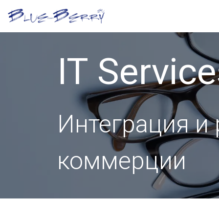
Перейти к содержимому
Платформа
Оптиче
IT Service
Интеграция и
коммерции