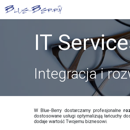
Skip to Content
Platforma
Sklepy opt
IT Service
Integracja i r
W Blue-Berry dostarczamy profesjonalne
ro
dostosowane usługi optymalizują łańcuchy dost
dodaje wartość Twojemu biznesowi.