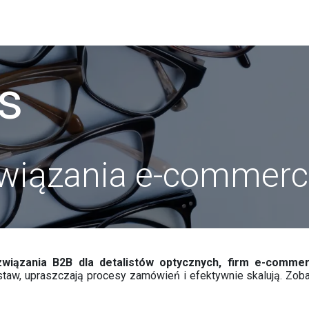
yczne
Wydarzenia i targi
Spotkanie
Usługi
O n
s
ozwiązania e-commer
związania B2B dla detalistów optycznych, firm e-comme
aw, upraszczają procesy zamówień i efektywnie skalują. Zobacz