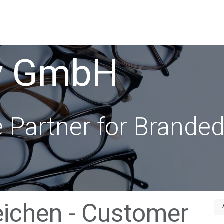
y
Podujatia a veľtrhy
Stretnutie
Služby
O nás
ry GmbH
 Partner for Branded
reichen - Customer