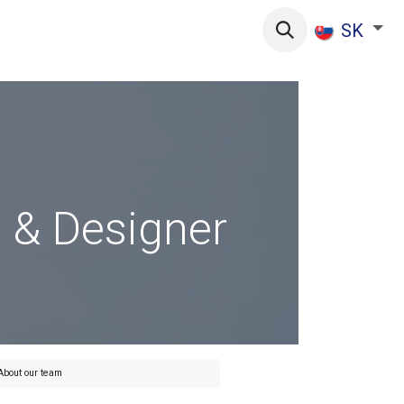
SK
 & Designer
About our team